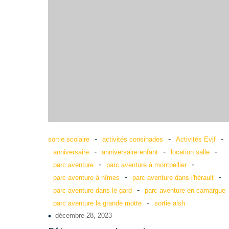
-
-
-
sortie scolaire
activités consinades
Activités Evjf
-
-
-
anniversaire
anniversaire enfant
location salle
-
-
parc aventure
parc aventure à montpellier
-
-
parc aventure à nîmes
parc aventure dans l'hérault
-
parc aventure dans le gard
parc aventure en camargue
-
parc aventure la grande motte
sortie alsh
décembre 28, 2023