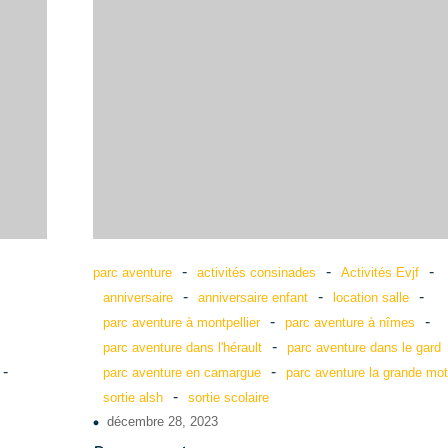
-
-
-
parc aventure
activités consinades
Activités Evjf
-
-
-
anniversaire
anniversaire enfant
location salle
-
-
parc aventure à montpellier
parc aventure à nîmes
-
parc aventure dans l'hérault
parc aventure dans le gard
-
-
parc aventure en camargue
parc aventure la grande mot
-
sortie alsh
sortie scolaire
décembre 28, 2023